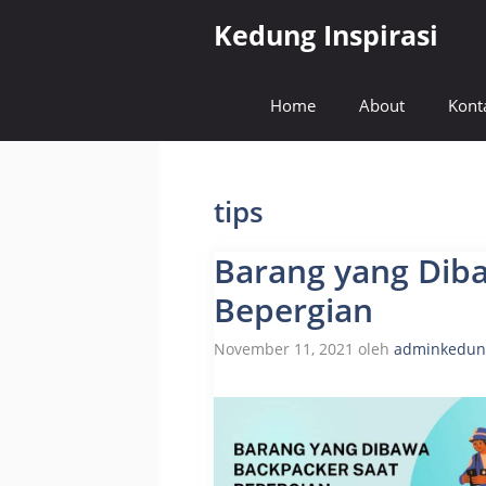
Langsung
Kedung Inspirasi
ke
isi
Home
About
Kont
tips
Barang yang Dib
Bepergian
November 11, 2021
oleh
adminkedung