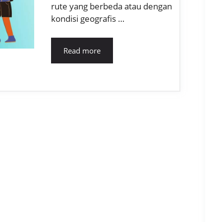
rute yang berbeda atau dengan
kondisi geografis …
Read more