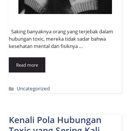
Saking banyaknya orang yang terjebak dalam
hubungan toxic, mereka tidak sadar bahwa
kesehatan mental dan fisiknya …
Read more
Kategori
Uncategorized
Kenali Pola Hubungan
Toxic yang Sering Kali